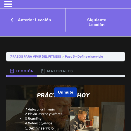
Anterior Lección
Siguiente
Lección
7 PASOS PARA VIVIR DEL FITNESS
Paso 5 – Define el servicio
LECCIÓN
MATERIALES